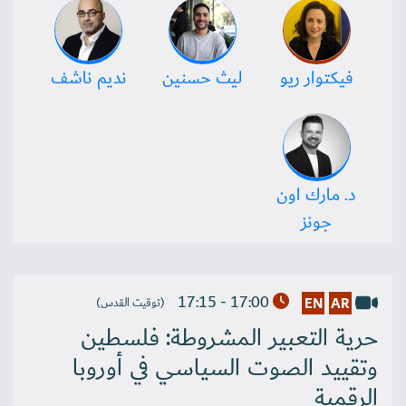
فيكتوار ريو
ليث حسنين
نديم ناشف
د. مارك اون
جونز
17:00 - 17:15
EN
AR
(توقيت القدس)
حرية التعبير المشروطة: فلسطين
وتقييد الصوت السياسي في أوروبا
الرقمية