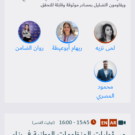
ويقاومون التضليل بمصادر موثوقة وقابلة للتحقق.
لمى نزيه
ريهام أبوعيطة
روان الضامن
محمود
المصري
15:45 - 16:00
EN
AR
(توقيت القدس)
مسؤوليات المنظومات الوطنية في بناء