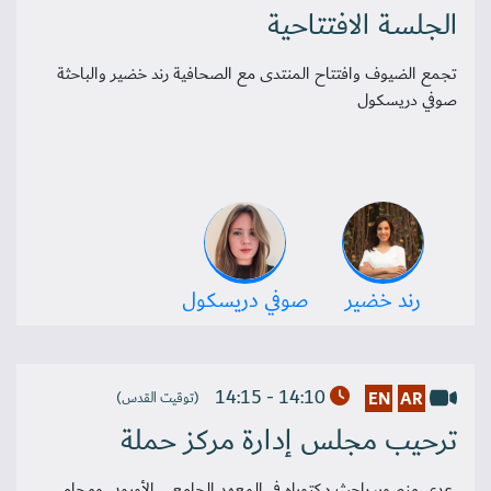
الجلسة الافتتاحية
تجمع الضيوف وافتتاح المنتدى مع الصحافية رند خضير والباحثة
صوفي دريسكول
رند خضير
صوفي دريسكول
14:10 - 14:15
EN
AR
(توقيت القدس)
ترحيب مجلس إدارة مركز حملة
عدي منصور، باحث دكتوراه في المعهد الجامعي الأوروبي ومحامي