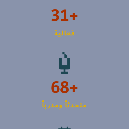
+31
فعالية
+68
متحدثاً ومدرباً