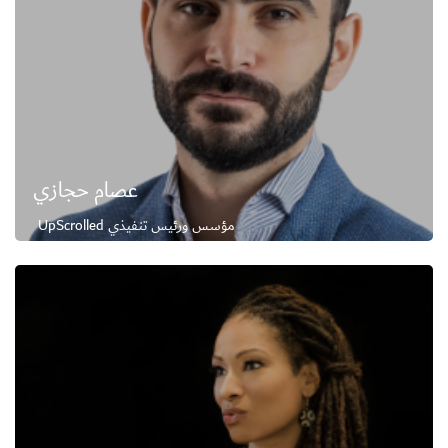
عصام حجازي
مؤسس ورئيس تنفيذي UpScrolled