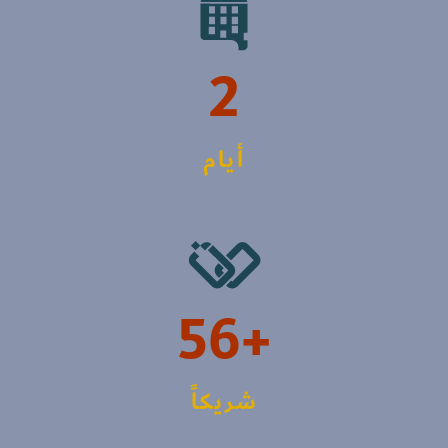
2
أيام
+56
شريكاً