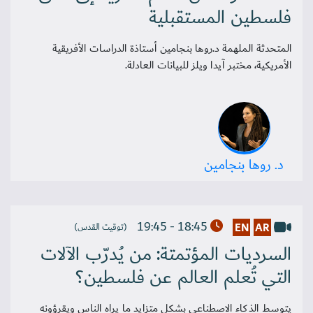
فلسطين المستقبلية
المتحدثة الملهمة د.روها بنجامين أستاذة الدراسات الأفريقية
الأمريكية، مختبر آيدا ويلز للبيانات العادلة.
د. روها بنجامين
18:45 - 19:45
EN
AR
(توقيت القدس)
السرديات المؤتمتة: من يُدرّب الآلات
التي تُعلم العالم عن فلسطين؟
يتوسط الذكاء الاصطناعي بشكل متزايد ما يراه الناس ويقرؤونه