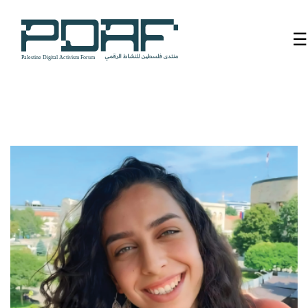
☰
الرئيسية
فعاليات
المنتدى
من
نحن
مدربون
ومتحدثون
سنوات
سابقة