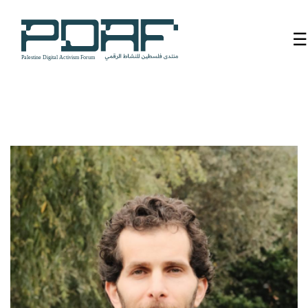
☰
الرئيسية
فعاليات
المنتدى
من
نحن
مدربون
ومتحدثون
سنوات
سابقة