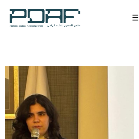
☰
الرئيسية
فعاليات
المنتدى
من
نحن
مدربون
ومتحدثون
سنوات
سابقة