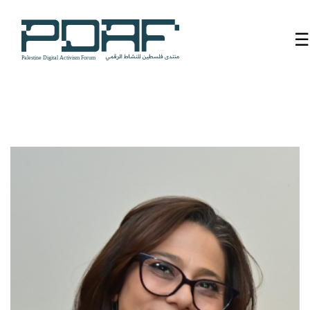
☰
الرئيسية
فعاليات
المنتدى
من
نحن
مدربون
ومتحدثون
سنوات
سابقة