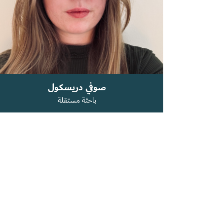
صوفي دريسكول
باحثة مستقلة