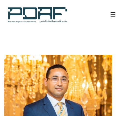
☰
الرئيسية
فعاليات
المنتدى
من
نحن
مدربون
ومتحدثون
سنوات
سابقة