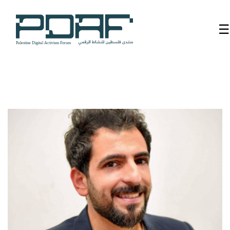
☰
الرئيسية
فعاليات
المنتدى
من
نحن
مدربون
ومتحدثون
سنوات
سابقة