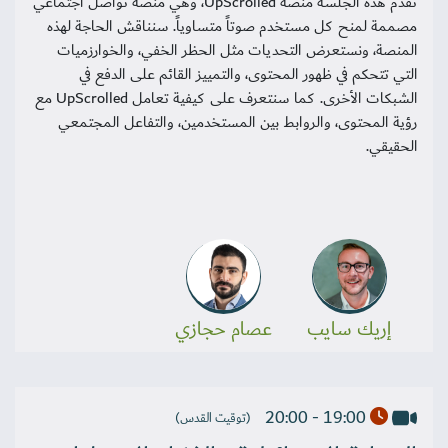
تقدّم هذه الجلسة منصة UpScrolled، وهي منصة تواصل اجتماعي
مصممة لمنح كل مستخدم صوتاً متساوياً. سنناقش الحاجة لهذه
المنصة، ونستعرض التحديات مثل الحظر الخفي، والخوارزميات
التي تتحكم في ظهور المحتوى، والتمييز القائم على الدفع في
الشبكات الأخرى. كما سنتعرف على كيفية تعامل UpScrolled مع
رؤية المحتوى، والروابط بين المستخدمين، والتفاعل المجتمعي
الحقيقي.
إريك سايب
عصام حجازي
19:00 - 20:00
(توقيت القدس)