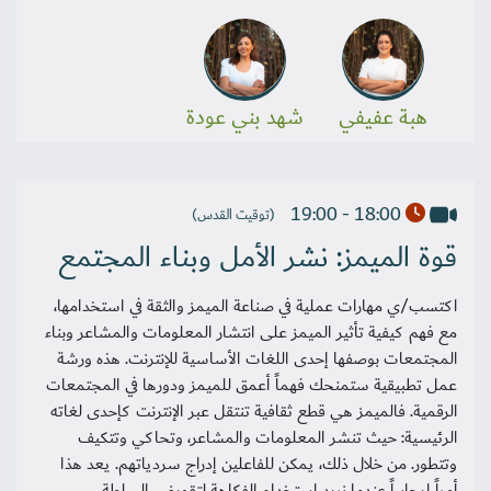
هبة عفيفي
شهد بني عودة
18:00 - 19:00
(توقيت القدس)
قوة الميمز: نشر الأمل وبناء المجتمع
اكتسب/ي مهارات عملية في صناعة الميمز والثقة في استخدامها،
مع فهم كيفية تأثير الميمز على انتشار المعلومات والمشاعر وبناء
المجتمعات بوصفها إحدى اللغات الأساسية للإنترنت. هذه ورشة
عمل تطبيقية ستمنحك فهماً أعمق للميمز ودورها في المجتمعات
الرقمية. فالميمز هي قطع ثقافية تنتقل عبر الإنترنت كإحدى لغاته
الرئيسية: حيث تنشر المعلومات والمشاعر، وتحاكي وتتكيف
وتتطور. من خلال ذلك، يمكن للفاعلين إدراج سردياتهم. يعد هذا
أمراً إيجابياً عندما نريد استخدام الفكاهة لتقويض السلطة