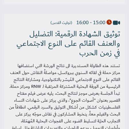
15:00 - 16:00
(توقيت القدس)
توثيق الشهادة الرقمية: التضليل
والعنف القائم على النوع الاجتماعي
في زمن الحرب
تستند هذه الطاولة المستديرة الى نتائج الورشة التي استضافها
مركز حملة في لقائه السنوي ببروكسل، مواصلةً النقاش حول العنف
القائم على النوع الاجتماعي المُيسّر بالتكنولوجيا، ومشاركة النتائج
الرئيسية من الورقة البحثية المشتركة المرتقبة لـ RNW ومركز حملة.
تبدأ الجلسة بعرض موجز لنتائج البحث، يليه عرض فيلم مفتاح
القصير بعنوان "أصوات الجوع"، والذي يركز على شهادات النساء
الفلسطينيات كشكل من أشكال التوثيق والسرد الرقمي. انطلاقاً من
البحث والفيلم معاً، ينخرط المشاركون في نقاش موجّه يركز على
التجارب الحيّة لتسليط الضوء على الفجوات البحثية المُهمَلة،
وأولويات التمويل، ودعم الناجيات، والتهديدات الناشئة مثل إساءة