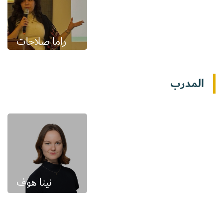
راما صلاحات
المدرب
نينا هوف