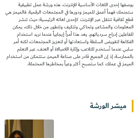
بوصفها إحدى اللغات الأساسية للإنترنت. هذه ورشة عمل تطبيقية
ستمنحك فهماً أعمق للميمز ودورها في المجتمعات الرقمية. فالميمز هي
قطع ثقافية تنتقل عبر الإنترنت كإحدى لغاته الرئيسية: حيث تنشر
المعلومات والمشاعر، وتحاكي وتتكيف وتتطور. من خلال ذلك، يمكن
سجل الآن
للفاعلين إدراج سردياتهم. يعد هذا أمراً إيجابياً عندما نريد استخدام
الفكاهة لتقويض السلطة واستعادتها أو لتعزيز المجتمعات، لكنه أمر
سلبي عندما تُستخدم للتلاعب وإثارة اللامبالاة أو العنف. عبر التعلم
EN
بالممارسة، إذ إن الجميع قادر على صناعة الميمز، ستتمكن من استخدام
الميمز في عملك كما ستصبح أكثر وعياً بمخاطرها المحتملة.
ميسّر الورشة