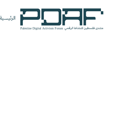
الرئيسية
الرئيسية
فعاليات
من
مدربون
سنوات
المنتدى
نحن
ومتحدثون
سابقة
سجل الآن