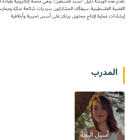
تقدّم هذه الورشة دليل "نسرد فلسطين"، وهي منصة إلكترونية بقيادة
القضية الفلسطينية. سيفكّك المشاركون سرديات شائعة ضارّة وممارس
إرشادات عملية لإنتاج محتوى يرتكز على أسس تحررية وأخلاقية
المدرب
أسيل البجة