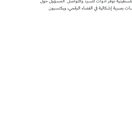
 فلسطينية توّفر أدوات للسرد والتواصل المسؤول حول
ات بصرية إشكالية في الفضاء الرقمي، ويكتسبون