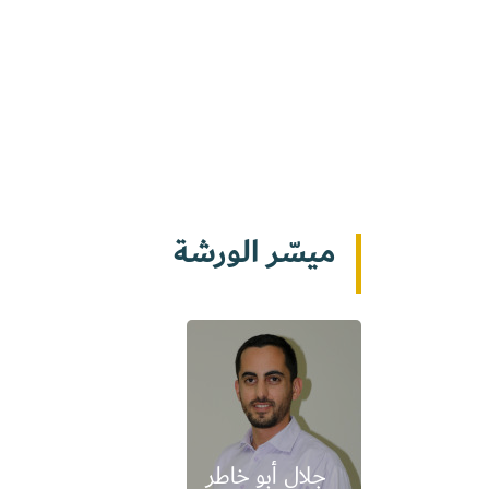
ميسّر الورشة
جلال أبو خاطر