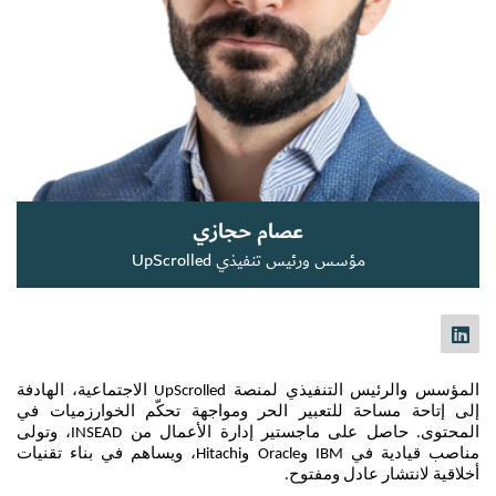
سجل الآن
EN
عصام حجازي
مؤسس ورئيس تنفيذي UpScrolled
المؤسس والرئيس التنفيذي لمنصة UpScrolled الاجتماعية، الهادفة 
إلى إتاحة مساحة للتعبير الحر ومواجهة تحكّم الخوارزميات في 
المحتوى. حاصل على ماجستير إدارة الأعمال من INSEAD، وتولى 
مناصب قيادية في IBM وOracle وHitachi، ويساهم في بناء تقنيات 
أخلاقية لانتشار عادل ومفتوح.