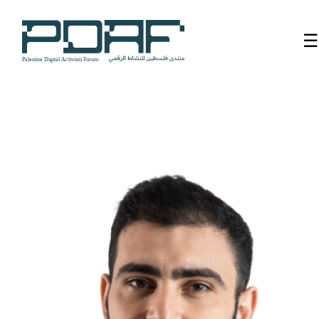
☰
الرئيسية
فعاليات
المنتدى
من
نحن
مدربون
ومتحدثون
سنوات
سابقة