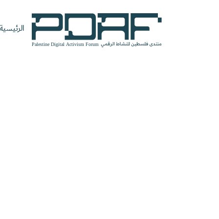
الرئيسية
الرئيسية
فعاليات
من
مدربون
سنوات
المنتدى
نحن
ومتحدثون
سابقة
سجل الآن