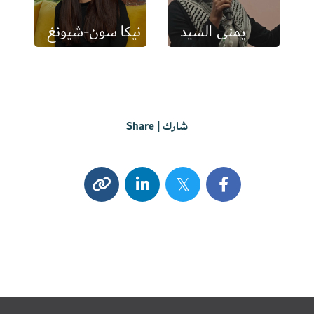
يمنى السيد
نيكا سون-شيونغ
شارك | Share