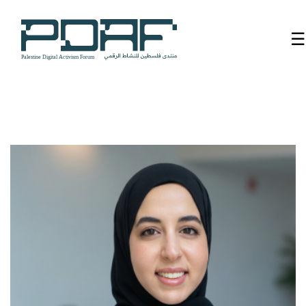
☰
الرئيسية
فعاليات
المنتدى
من
نحن
مدربون
ومتحدثون
سنوات
سابقة