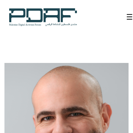
☰
الرئيسية
فعاليات
المنتدى
من
نحن
مدربون
ومتحدثون
سنوات
سابقة