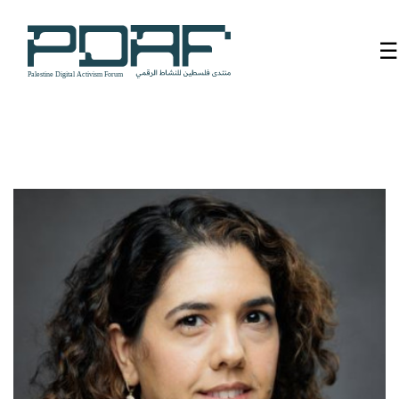
☰
الرئيسية
فعاليات
المنتدى
من
نحن
مدربون
ومتحدثون
سنوات
سابقة