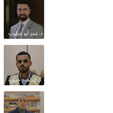
د. عمر أبو عرقوب
د. إبراهيم حروب