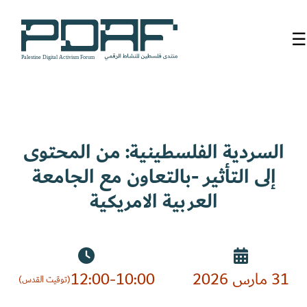
☰
الرئيسية
فعاليات
المنتدى
السردية الفلسطينية: من المحتوى
إلى التأثير -بالتعاون مع الجامعة
من
نحن
العربية الامريكية
مدربون
ومتحدثون
31 مارس 2026
12:00-10:00
سنوات
(توقيت القدس)
سابقة