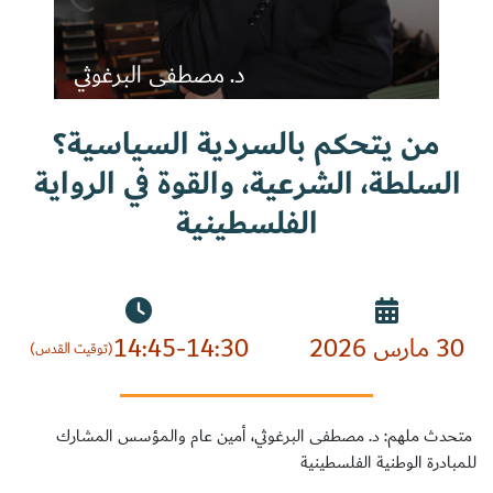
د. مصطفى البرغوثي
سجل الآن
من يتحكم بالسردية السياسية؟
السلطة، الشرعية، والقوة في الرواية
EN
الفلسطينية
30 مارس 2026
14:45-14:30
(توقيت القدس)
متحدث ملهم: د. مصطفى البرغوثي، أمين عام والمؤسس المشارك
للمبادرة الوطنية الفلسطينية