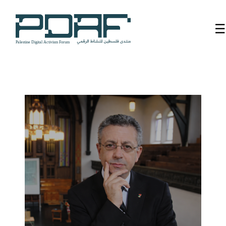
☰
الرئيسية
فعاليات
المنتدى
من
نحن
مدربون
ومتحدثون
سنوات
سابقة