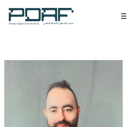
☰
الرئيسية
فعاليات
المنتدى
من
نحن
مدربون
ومتحدثون
سنوات
سابقة