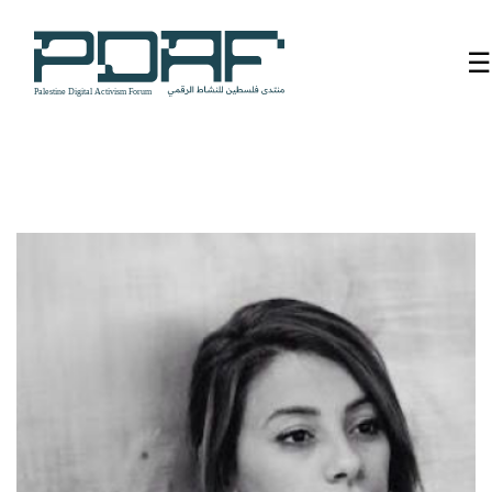
☰
الرئيسية
فعاليات
المنتدى
من
نحن
مدربون
ومتحدثون
سنوات
سابقة